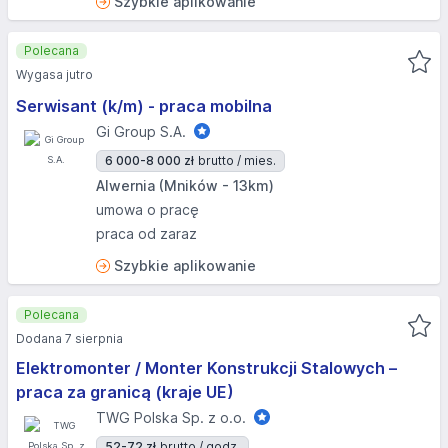
Szybkie aplikowanie
Polecana
Wygasa jutro
Serwisant (k/m) - praca mobilna
Gi Group S.A.
6 000-8 000 zł
brutto / mies.
Alwernia (Mników - 13km)
umowa o pracę
praca od zaraz
Szybkie aplikowanie
Polecana
Dodana 7 sierpnia
Elektromonter / Monter Konstrukcji Stalowych –
praca za granicą (kraje UE)
TWG Polska Sp. z o.o.
52-72 zł
brutto / godz.