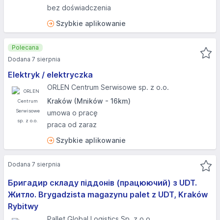
bez doświadczenia
Szybkie aplikowanie
Polecana
Dodana 7 sierpnia
Elektryk / elektryczka
ORLEN Centrum Serwisowe sp. z o.o.
Kraków (Mników - 16km)
umowa o pracę
praca od zaraz
Szybkie aplikowanie
Dodana 7 sierpnia
Бригадир складу піддонів (працюючий) з UDT.
Житло. Brygadzista magazynu palet z UDT, Kraków
Rybitwy
Pallet Global Logistics Sp. z o.o.