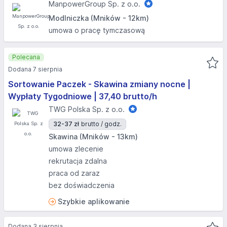
ManpowerGroup Sp. z o.o.
Modlniczka (Mników - 12km)
umowa o pracę tymczasową
Polecana
Dodana 7 sierpnia
Sortowanie Paczek - Skawina zmiany nocne |
Wypłaty Tygodniowe | 37,40 brutto/h
TWG Polska Sp. z o.o.
32-37 zł
brutto / godz.
Skawina (Mników - 13km)
umowa zlecenie
rekrutacja zdalna
praca od zaraz
bez doświadczenia
Szybkie aplikowanie
Dodana 3 sierpnia