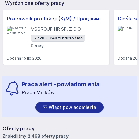
Wyróżnione oferty pracy
Pracownik produkcji (K/M) / Працівники продукції Huber-Suhner (K/M)
Cieśla s
MSGROUP HR SP. Z O.O
5 720-6 240 zł brutto / mc
Pisary
Dodana
15 lip 2026
Dodana
20 
Praca alert - powiadomienia
Praca Mników
Włącz powiadomienia
Oferty pracy
Znaleźliśmy
2 463 oferty pracy