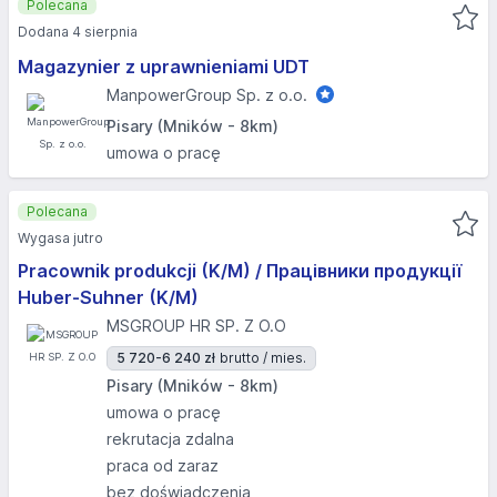
Polecana
Dodana 4 sierpnia
Magazynier z uprawnieniami UDT
ManpowerGroup Sp. z o.o.
Pisary (Mników - 8km)
umowa o pracę
Polecana
Wygasa jutro
Pracownik produkcji (K/M) / Працівники продукції
Huber-Suhner (K/M)
MSGROUP HR SP. Z O.O
5 720-6 240 zł
brutto / mies.
Pisary (Mników - 8km)
umowa o pracę
rekrutacja zdalna
praca od zaraz
bez doświadczenia