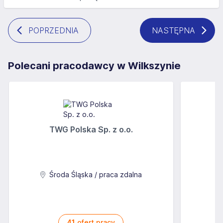
POPRZEDNIA
NASTĘPNA
Polecani pracodawcy w Wilkszynie
TWG Polska Sp. z o.o.
A
Środa Śląska / praca zdalna
41
ofert pracy