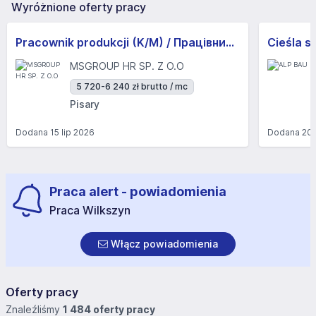
Wyróżnione oferty pracy
Pracownik produkcji (K/M) / Працівники продукції Huber-Suhner (K/M)
Cieśla s
MSGROUP HR SP. Z O.O
5 720-6 240 zł brutto / mc
Pisary
Dodana
15 lip 2026
Dodana
20 
Praca alert - powiadomienia
Praca Wilkszyn
Włącz powiadomienia
Oferty pracy
Znaleźliśmy
1 484 oferty pracy