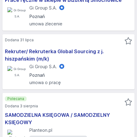
Prace ręczne w sklepie w biżuterią Smochowice
Gi Group S.A.
Poznań
umowa zlecenie
Dodana 31 lipca
Rekruter/ Rekruterka Global Sourcing z j.
hiszpańskim (m/k)
Gi Group S.A.
Poznań
umowa o pracę
Polecana
Dodana 3 sierpnia
SAMODZIELNA KSIĘGOWA / SAMODZIELNY
KSIĘGOWY
Planteon.pl