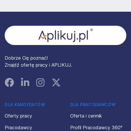
Stopka
Dobrze Cię poznać!
Znajdź ofertę pracy i APLIKUJ.
Facebook
Linked In
Instagram
Instagram
DLA KANDYDATÓW
DLA PRACODAWCÓW
Oferty pracy
Oferta i cennik
Pracodawcy
Profil Pracodawcy 360°