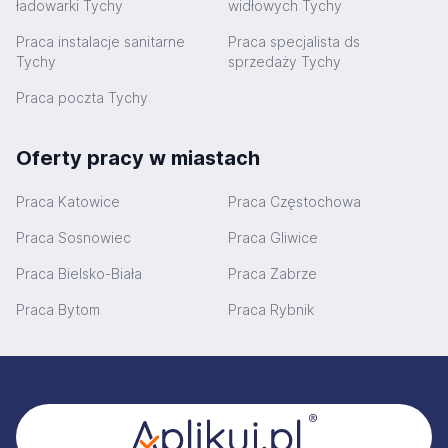
ładowarki Tychy
widłowych Tychy
Praca instalacje sanitarne
Praca specjalista ds
Tychy
sprzedaży Tychy
Praca poczta Tychy
Oferty pracy w miastach
Praca Katowice
Praca Częstochowa
Praca Sosnowiec
Praca Gliwice
Praca Bielsko-Biała
Praca Zabrze
Praca Bytom
Praca Rybnik
Stopka