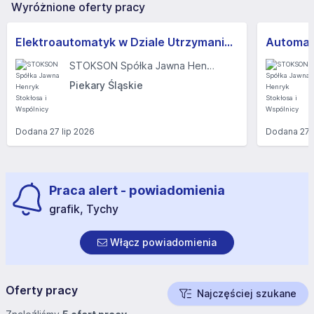
Wyróżnione oferty pracy
Elektroautomatyk w Dziale Utrzymania Ruchu (k/m)
Automat
STOKSON Spółka Jawna Henryk Stokłosa i Wspólnicy
Piekary Śląskie
Dodana
27 lip 2026
Dodana
27 
Praca alert - powiadomienia
grafik, Tychy
Włącz powiadomienia
Oferty pracy
Najczęściej szukane