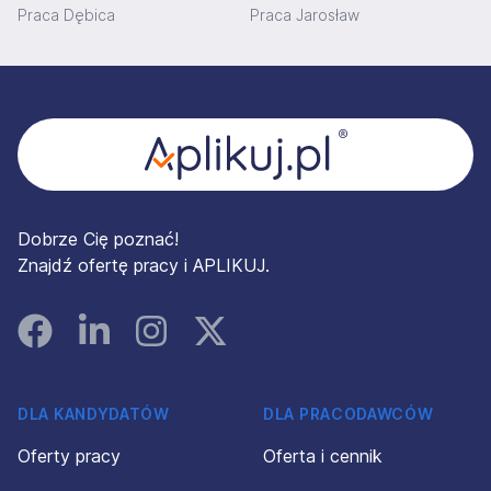
Praca Dębica
Praca Jarosław
Stopka
Dobrze Cię poznać!
Znajdź ofertę pracy i APLIKUJ.
Facebook
Linked In
Instagram
Instagram
DLA KANDYDATÓW
DLA PRACODAWCÓW
Oferty pracy
Oferta i cennik