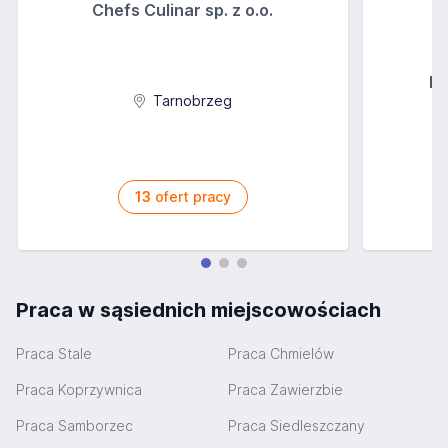
Chefs Culinar sp. z o.o.
Ip
Tarnobrzeg
13
ofert pracy
Praca w sąsiednich miejscowościach
Praca Stale
Praca Chmielów
Praca Koprzywnica
Praca Zawierzbie
Praca Samborzec
Praca Siedleszczany