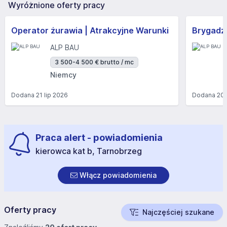
Wyróżnione oferty pracy
Operator żurawia | Atrakcyjne Warunki
Brygadzi
ALP BAU
3 500-4 500 € brutto / mc
Niemcy
Dodana
21 lip 2026
Dodana
20 
Praca alert - powiadomienia
kierowca kat b, Tarnobrzeg
Włącz powiadomienia
Oferty pracy
Najczęściej szukane