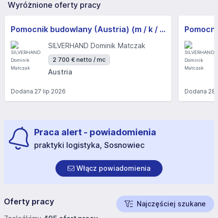
Wyróżnione oferty pracy
Pomocnik budowlany (Austria) (m / k / n)
Pomocnik
SILVERHAND Dominik Matczak
2 700 € netto / mc
Austria
Dodana
27 lip 2026
Dodana
28 
Praca alert - powiadomienia
praktyki logistyka, Sosnowiec
Włącz powiadomienia
Oferty pracy
Najczęściej szukane