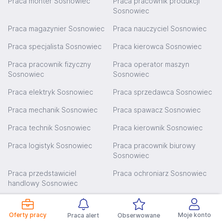
Praca monter Sosnowiec
Praca pracownik produkcji
Sosnowiec
Praca magazynier Sosnowiec
Praca nauczyciel Sosnowiec
Praca specjalista Sosnowiec
Praca kierowca Sosnowiec
Praca pracownik fizyczny
Praca operator maszyn
Sosnowiec
Sosnowiec
Praca elektryk Sosnowiec
Praca sprzedawca Sosnowiec
Praca mechanik Sosnowiec
Praca spawacz Sosnowiec
Praca technik Sosnowiec
Praca kierownik Sosnowiec
Praca logistyk Sosnowiec
Praca pracownik biurowy
Sosnowiec
Praca przedstawiciel
Praca ochroniarz Sosnowiec
handlowy Sosnowiec
Popularne zapytania dla miasta
Oferty pracy
Moje konto
Praca alert
Obserwowane