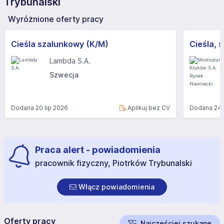
Trybunalski
Wyróżnione oferty pracy
Cieśla szalunkowy (K/M)
Lambda S.A.
Szwecja
Dodana
20 lip 2026
Aplikuj bez CV
Dodana
24 
Praca alert - powiadomienia
pracownik fizyczny, Piotrków Trybunalski
Włącz powiadomienia
Oferty pracy
Najczęściej szukane