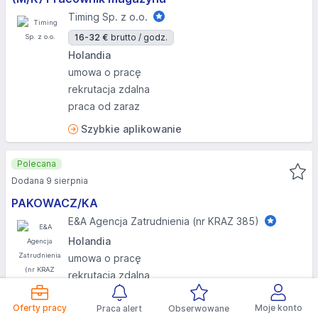
Timing Sp. z o.o.
16-32 €
brutto / godz.
Holandia
umowa o pracę
rekrutacja zdalna
praca od zaraz
Szybkie aplikowanie
Polecana
Dodana 9 sierpnia
PAKOWACZ/KA
E&A Agencja Zatrudnienia (nr KRAZ 385)
Holandia
umowa o pracę
rekrutacja zdalna
praca od zaraz
Oferty pracy
Moje konto
bez doświadczenia
Praca alert
Obserwowane