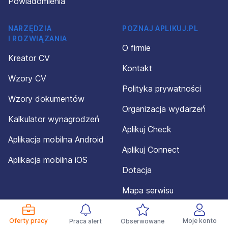
Powiadomienia
NARZĘDZIA
POZNAJ APLIKUJ.PL
I ROZWIĄZANIA
O firmie
Kreator CV
Kontakt
Wzory CV
Polityka prywatności
Wzory dokumentów
Organizacja wydarzeń
Kalkulator wynagrodzeń
Aplikuj Check
Aplikacja mobilna Android
Aplikuj Connect
Aplikacja mobilna iOS
Dotacja
Mapa serwisu
Oferty pracy
Moje konto
Praca alert
Obserwowane