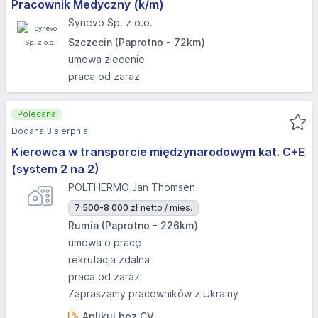
Pracownik Medyczny (k/m)
Synevo Sp. z o.o.
Szczecin (Paprotno - 72km)
umowa zlecenie
praca od zaraz
Polecana
Dodana 3 sierpnia
Kierowca w transporcie międzynarodowym kat. C+E
(system 2 na 2)
POLTHERMO Jan Thomsen
7 500-8 000 zł
netto / mies.
Rumia (Paprotno - 226km)
umowa o pracę
rekrutacja zdalna
praca od zaraz
Zapraszamy pracowników z Ukrainy
Aplikuj bez CV