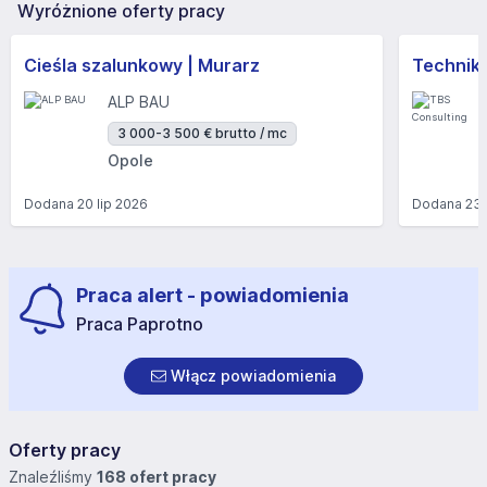
Wyróżnione oferty pracy
Cieśla szalunkowy | Murarz
Technik/I
ALP BAU
3 000-3 500 € brutto / mc
Opole
Dodana
20 lip 2026
Dodana
23 
Praca alert - powiadomienia
Praca Paprotno
Włącz powiadomienia
Oferty pracy
Znaleźliśmy
168 ofert pracy