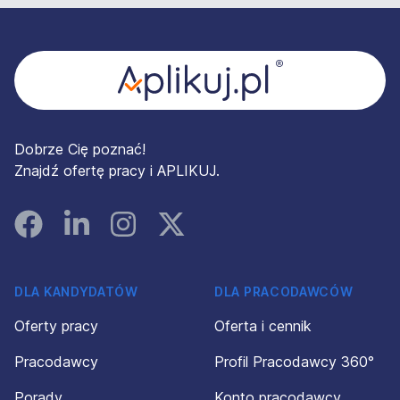
Stopka
Dobrze Cię poznać!
Znajdź ofertę pracy i APLIKUJ.
Facebook
Linked In
Instagram
Instagram
DLA KANDYDATÓW
DLA PRACODAWCÓW
Oferty pracy
Oferta i cennik
Pracodawcy
Profil Pracodawcy 360°
Porady
Konto pracodawcy