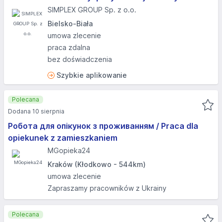
SIMPLEX GROUP Sp. z o.o.
Bielsko-Biała
umowa zlecenie
praca zdalna
bez doświadczenia
Szybkie aplikowanie
Polecana
Dodana 10 sierpnia
Робота для опікунок з проживанням / Praca dla
opiekunek z zamieszkaniem
MGopieka24
Kraków (Kłodkowo - 544km)
umowa zlecenie
Zapraszamy pracowników z Ukrainy
Polecana