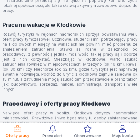
infrastrukturalne przełożą się nie tylko na poprawę komfortu życia
lokalnej społeczności, ale także ułatwią aktywnym zawodowo dojazd do
pracy.
Praca na wakacje w Kłodkowie
Rozwój turystyki w rejonach nadmorskich sprzyja powstawaniu wielu
ofert pracy tymczasowej. Uczniowie, studenci i inni potrzebujący pracy
na 1 do dwóch miesięcy na wakacjach nie powinni mieć problemu ze
znalezieniem zatrudnienia. Stawki są rożne w zależności od
pracodawcy, z pewnością jednak możliwości takiej pracy są i dobrze
jest z nich korzystać. Mieszkając w Kłodkowie, warto szukać
zatrudnienia również w miejscowościach: Mrzeżyno (ok 16 km), Rewal
(ok 30 km) czy Niechorze (ok 32 km), gdzie turystyka jest naprawdę
świetnie rozwinięta. Podróż do Gryfic z Kłodkowa zajmuje zaledwie ok
15 minut, a zatrudnienia mogą szukać tam przedstawiciele branż takich
jak: budownictwo, sprzedaż, handel, administracja, transport i wiele
innych.
Pracodawcy i oferty pracy Kłodkowo
Najwięcej ofert pracy w pobliżu Kłodkowa dotyczy nadmorskich
miejscowości. Prawdziwe żniwo będą miały tu osoby zainteresowane
zatrudnieniem w gastronomii, hotelarstwie oraz w obsłudze klienta.
Właściciele hoteli oraz ośrodków wypoczynkowych różnego typu,
niemal na okrągło prowadzą rekrutację personelu na czele z
Oferty pracy
Moje konto
Praca alert
Obserwowane
kucharzami, pomocami kuchennymi, kelnerami, pokojowymi czy