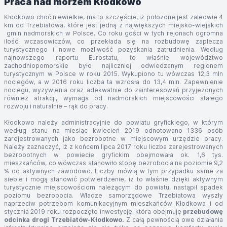
Praca nad morzem Kłodkowo
Kłodkowo choć niewielkie, ma to szczęście, iż położone jest zaledwie 4
km od Trzebiatowa, które jest jedną z największych miejsko-wiejskich
gmin nadmorskich w Polsce. Co roku gości w tych rejonach ogromna
ilość wczasowiczów, co przekłada się na rozbudowę zaplecza
turystycznego i nowe możliwość pozyskania zatrudnienia. Według
najnowszego raportu Eurostatu, to właśnie województwo
zachodniopomorskie było najliczniej odwiedzanym regionem
turystycznym w Polsce w roku 2015. Wykupiono tu wówczas 12,3 mln
noclegów, a w 2016 roku liczba ta wzrosła do 13,4 mln. Zapewnienie
noclegu, wyżywienia oraz adekwatnie do zainteresowań przyjezdnych
również atrakcji, wymaga od nadmorskich miejscowości stałego
rozwoju i naturalnie – rąk do pracy.
Kłodkowo należy administracyjnie do powiatu gryfickiego, w którym
według stanu na miesiąc kwiecień 2019 odnotowano 1336 osób
zarejestrowanych jako bezrobotne w miejscowym urzędzie pracy.
Należy zaznaczyć, iż z końcem lipca 2017 roku liczba zarejestrowanych
bezrobotnych w powiecie gryfickim obejmowała ok. 1,6 tys.
mieszkańców, co wówczas stanowiło stopę bezrobocia na poziomie 9,2
% do aktywnych zawodowo. Liczby mówią w tym przypadku same za
siebie i mogą stanowić potwierdzenie, iż to właśnie dzięki aktywnym
turystycznie miejscowościom należącym do powiatu, nastąpił spadek
poziomu bezrobocia. Władze samorządowe Trzebiatowa wyszły
naprzeciw potrzebom komunikacyjnym mieszkańców Kłodkowa i od
stycznia 2019 roku rozpoczęto inwestycję, która obejmuję
przebudowę
odcinka drogi Trzebiatów-Kłodkowo
.
Z całą pewnością owe działania