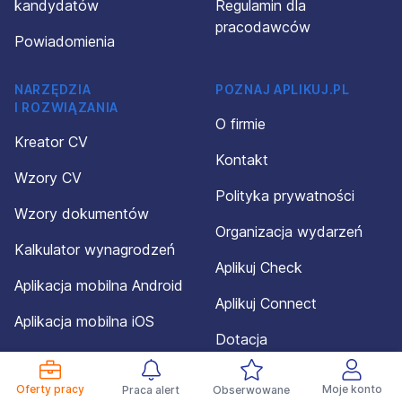
kandydatów
Regulamin dla
pracodawców
Powiadomienia
NARZĘDZIA
POZNAJ APLIKUJ.PL
I ROZWIĄZANIA
O firmie
Kreator CV
Kontakt
Wzory CV
Polityka prywatności
Wzory dokumentów
Organizacja wydarzeń
Kalkulator wynagrodzeń
Aplikuj Check
Aplikacja mobilna Android
Aplikuj Connect
Aplikacja mobilna iOS
Dotacja
Mapa serwisu
Oferty pracy
Moje konto
Praca alert
Obserwowane