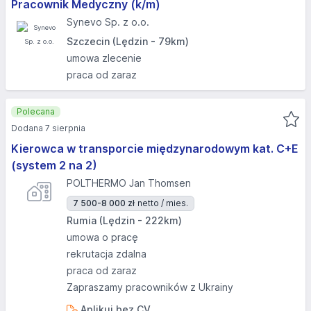
Pracownik Medyczny (k/m)
Synevo Sp. z o.o.
Szczecin (Lędzin - 79km)
umowa zlecenie
praca od zaraz
Polecana
Dodana 7 sierpnia
Kierowca w transporcie międzynarodowym kat. C+E
(system 2 na 2)
POLTHERMO Jan Thomsen
7 500-8 000 zł
netto / mies.
Rumia (Lędzin - 222km)
umowa o pracę
rekrutacja zdalna
praca od zaraz
Zapraszamy pracowników z Ukrainy
Aplikuj bez CV