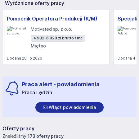
Wyróżnione oferty pracy
Pomocnik Operatora Produkcji (K/M)
Motivated sp. z o.o.
4 982-6 828 zł brutto / mc
Miętno
Dodana
28 lip 2026
Dodana
4 s
Praca alert - powiadomienia
Praca Lędzin
Włącz powiadomienia
Oferty pracy
Znaleźliśmy
173 oferty pracy