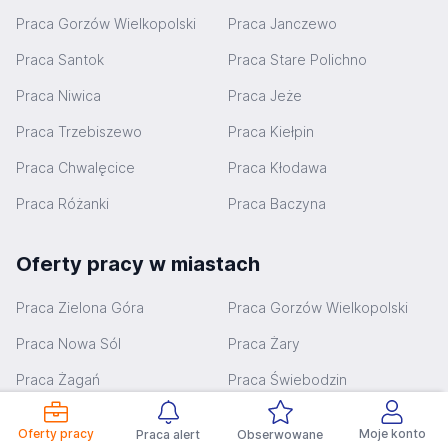
Praca Gorzów Wielkopolski
Praca Janczewo
Praca Santok
Praca Stare Polichno
Praca Niwica
Praca Jeże
Praca Trzebiszewo
Praca Kiełpin
Praca Chwalęcice
Praca Kłodawa
Praca Różanki
Praca Baczyna
Oferty pracy w miastach
Praca Zielona Góra
Praca Gorzów Wielkopolski
Praca Nowa Sól
Praca Żary
Praca Żagań
Praca Świebodzin
Praca Kostrzyn nad Odrą
Praca Międzyrzecz
Oferty pracy
Moje konto
Praca alert
Obserwowane