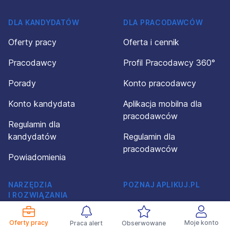
DLA KANDYDATÓW
DLA PRACODAWCÓW
Oferty pracy
Oferta i cennik
Pracodawcy
Profil Pracodawcy 360°
Porady
Konto pracodawcy
Konto kandydata
Aplikacja mobilna dla
pracodawców
Regulamin dla
kandydatów
Regulamin dla
pracodawców
Powiadomienia
NARZĘDZIA
POZNAJ APLIKUJ.PL
I ROZWIĄZANIA
O firmie
Kreator CV
Oferty pracy
Moje konto
Praca alert
Obserwowane
Kontakt