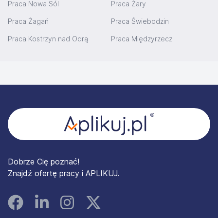
Praca Nowa Sól
Praca Żary
Praca Żagań
Praca Świebodzin
Praca Kostrzyn nad Odrą
Praca Międzyrzecz
Stopka
Dobrze Cię poznać!
Znajdź ofertę pracy i APLIKUJ.
Facebook
Linked In
Instagram
Instagram