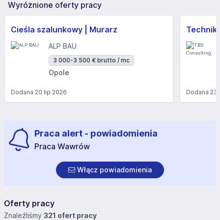
Wyróżnione oferty pracy
Cieśla szalunkowy | Murarz
Technik/I
ALP BAU
3 000-3 500 € brutto / mc
Opole
Dodana
20 lip 2026
Dodana
23 
Praca alert - powiadomienia
Praca Wawrów
Włącz powiadomienia
Oferty pracy
Znaleźliśmy
321 ofert pracy