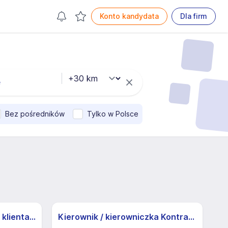
Konto kandydata
Dla firm
Bez pośredników
Tylko w Polsce
Specjalista/ka ds. obsługi klienta z j.niemieckim
Kierownik / kierowniczka Kontraktu