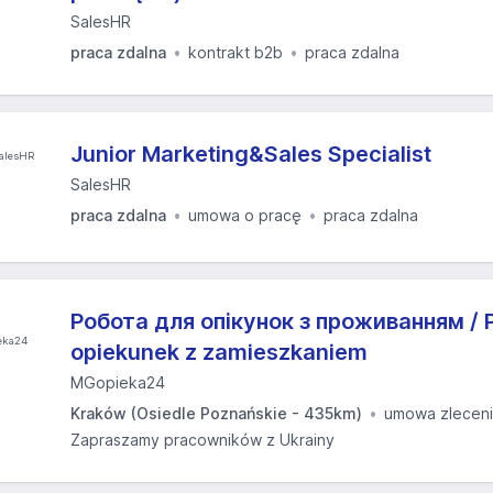
SalesHR
praca zdalna
kontrakt b2b
praca zdalna
Junior Marketing&Sales Specialist
SalesHR
praca zdalna
umowa o pracę
praca zdalna
Робота для опікунок з проживанням / P
opiekunek z zamieszkaniem
MGopieka24
Kraków (Osiedle Poznańskie - 435km)
umowa zlecen
Zapraszamy pracowników z Ukrainy