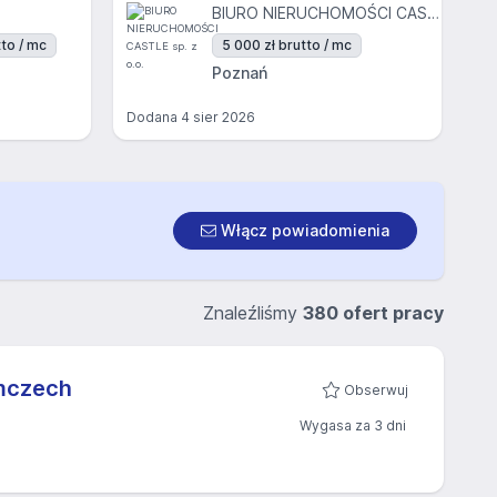
BIURO NIERUCHOMOŚCI CASTLE sp. z o.o.
to / mc
5 000 zł brutto / mc
Poznań
Dodana
4 sier 2026
Włącz powiadomienia
Znaleźliśmy
380 ofert pracy
emczech
Obserwuj
Wygasa za 3 dni