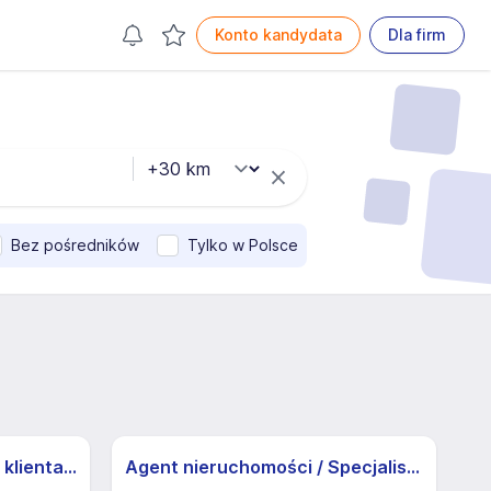
Konto kandydata
Dla firm
Bez pośredników
Tylko w Polsce
Specjalista/ka ds. obsługi klienta z j.niemieckim
Agent nieruchomości / Specjalista ds. nieruchomości