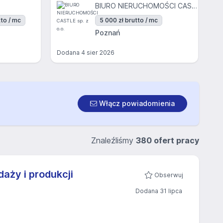
BIURO NIERUCHOMOŚCI CASTLE sp. z o.o.
to / mc
5 000 zł brutto / mc
Poznań
Dodana
4 sier 2026
Włącz powiadomienia
Znaleźliśmy
380 ofert pracy
aży i produkcji
Obserwuj
Dodana 31 lipca