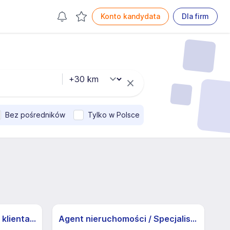
Konto kandydata
Dla firm
Bez pośredników
Tylko w Polsce
Specjalista/ka ds. obsługi klienta z j.niemieckim
Agent nieruchomości / Specjalista ds. nieruchomości