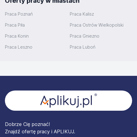
Oferty pracy w miastach
Praca Poznań
Praca Kalisz
Praca Piła
Praca Ostrów Wielkopolski
Praca Konin
Praca Gniezno
Praca Leszno
Praca Luboń
Stopka
Dobrze Cię poznać!
Znajdź ofertę pracy i APLIKUJ.