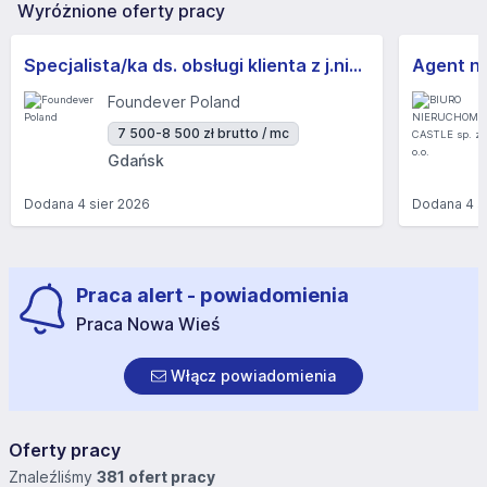
Wyróżnione oferty pracy
Specjalista/ka ds. obsługi klienta z j.niemieckim
Foundever Poland
7 500-8 500 zł brutto / mc
Gdańsk
Dodana
4 sier 2026
Dodana
4 s
Praca alert - powiadomienia
Praca Nowa Wieś
Włącz powiadomienia
Oferty pracy
Znaleźliśmy
381 ofert pracy