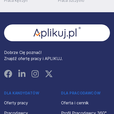
Praca Kętrzyn
Praca Szczytno
Stopka
Dobrze Cię poznać!
Znajdź ofertę pracy i APLIKUJ.
Facebook
Linked In
Instagram
Instagram
DLA KANDYDATÓW
DLA PRACODAWCÓW
Oferty pracy
Oferta i cennik
Pracodawcy
Profil Pracodawcy 360°