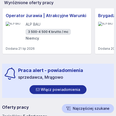
Wyróżnione oferty pracy
Operator żurawia | Atrakcyjne Warunki
Brygadzi
ALP BAU
3 500-4 500 € brutto / mc
Niemcy
Dodana
21 lip 2026
Dodana
20 
Praca alert - powiadomienia
sprzedawca, Mrągowo
Włącz powiadomienia
Oferty pracy
Najczęściej szukane