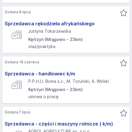
Dodana 8 lipca
Sprzedawca rękodzieła afrykańskiego
Justyna Tokarzewska
Kętrzyn (Mrągowo - 23km)
staż/praktyka
Dodana 18 czerwca
Sprzedawca - handlowiec k/m
P.P.H.U. Boma s.c., M. Toruński, A. Wolski
Kętrzyn (Mrągowo - 23km)
umowa o pracę
Dodana 7 lipca
Sprzedawca - części i maszyny rolnicze ( k/m)
AGROL AGRICULTURE sp. z o.o.