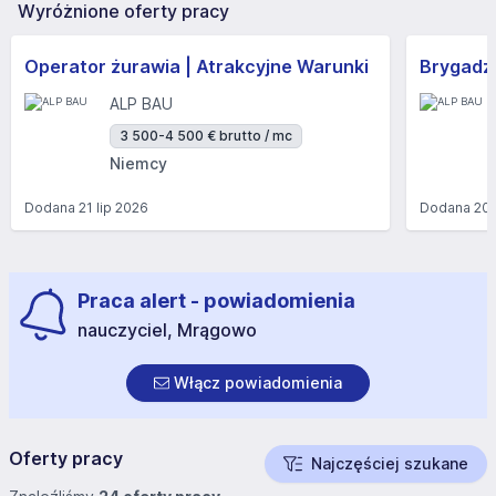
Wyróżnione oferty pracy
Operator żurawia | Atrakcyjne Warunki
Brygadzi
ALP BAU
3 500-4 500 € brutto / mc
Niemcy
Dodana
21 lip 2026
Dodana
20 
Praca alert - powiadomienia
nauczyciel, Mrągowo
Włącz powiadomienia
Oferty pracy
Najczęściej szukane