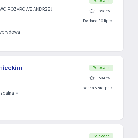
Ż
Polecana
TWO POŻAROWE ANDRZEJ
Obserwuj
Dodana 30 lipca
hybrydowa
emieckim
Polecana
Obserwuj
Dodana 5 sierpnia
 zdalna
Polecana