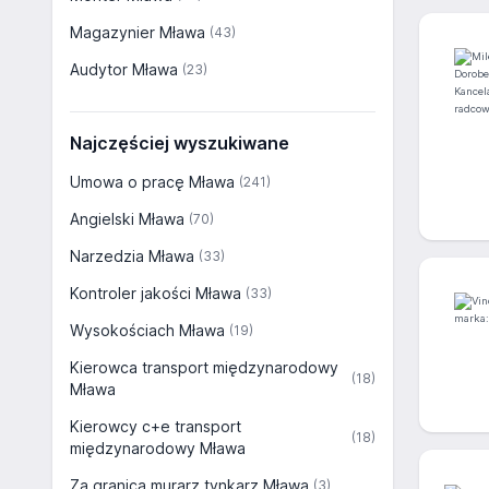
Magazynier Mława
(43)
Audytor Mława
(23)
Najczęściej wyszukiwane
Umowa o pracę Mława
(241)
Angielski Mława
(70)
Narzedzia Mława
(33)
Kontroler jakości Mława
(33)
Wysokościach Mława
(19)
Kierowca transport międzynarodowy
(18)
Mława
Kierowcy c+e transport
(18)
międzynarodowy Mława
Za granicą murarz tynkarz Mława
(3)