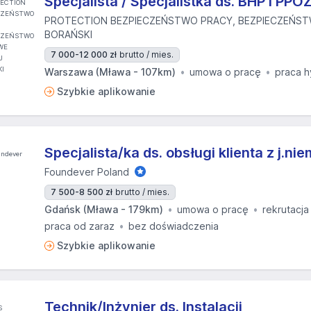
Specjalista / Specjalistka ds. BHP i PPO
PROTECTION BEZPIECZEŃSTWO PRACY, BEZPIECZEŃS
BORAŃSKI
7 000-12 000 zł
brutto / mies.
Warszawa (Mława - 107km)
umowa o pracę
praca 
Szybkie aplikowanie
Specjalista/ka ds. obsługi klienta z j.ni
Foundever Poland
7 500-8 500 zł
brutto / mies.
Gdańsk (Mława - 179km)
umowa o pracę
rekrutacja
praca od zaraz
bez doświadczenia
Szybkie aplikowanie
Technik/Inżynier ds. Instalacji