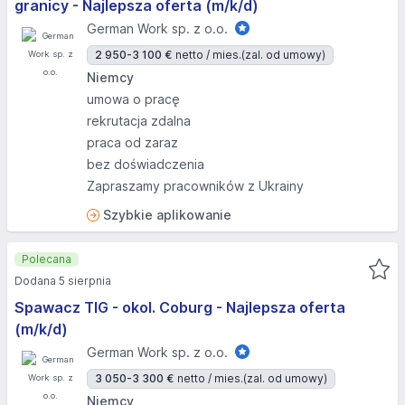
granicy - Najlepsza oferta (m/k/d)
German Work sp. z o.o.
2 950-3 100 €
netto / mies.
(zal. od umowy)
Niemcy
umowa o pracę
rekrutacja zdalna
praca od zaraz
bez doświadczenia
Zapraszamy pracowników z Ukrainy
Szybkie aplikowanie
Polecana
Dodana 5 sierpnia
Spawacz TIG - okol. Coburg - Najlepsza oferta
(m/k/d)
German Work sp. z o.o.
3 050-3 300 €
netto / mies.
(zal. od umowy)
Niemcy