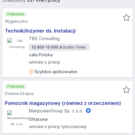
Znaleźliśmy
337 ofert pracy
Polecana
Wygasa jutro
Technik/Inżynier ds. Instalacji
TBS Consulting
12 000-15 000 zł
brutto / mies.
cała Polska
umowa o pracę
Szybkie aplikowanie
Polecana
Dodana 20 lipca
Pomocnik magazynowy (również z orzeczeniem)
ManpowerGroup Sp. z o.o.
Ołtarzew
umowa o pracę tymczasową