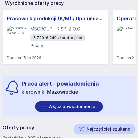
Wyróżnione oferty pracy
Pracownik produkcji (K/M) / Працівники продукції Huber-Suhner (K/M)
Operator
MSGROUP HR SP. Z O.O
5 720-6 240 zł brutto / mc
Pisary
Dodana
15 lip 2026
Dodana
21 
Praca alert - powiadomienia
kierownik, Mazowieckie
Włącz powiadomienia
Oferty pracy
Najczęściej szukane