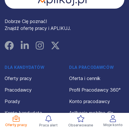
Dobrze Cię poznać!
Znajdź ofertę pracy i APLIKUJ.
Facebook
Linked In
Instagram
Instagram
DLA KANDYDATÓW
DLA PRACODAWCÓW
Oferty pracy
Oferta i cennik
Pracodawcy
Profil Pracodawcy 360°
Porady
Konto pracodawcy
Konto kandydata
Aplikacja mobilna dla
pracodawców
Regulamin dla
Oferty pracy
Moje konto
Praca alert
Obserwowane