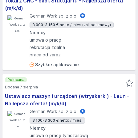
Tokarz CNC - okol. Stuttgartu - Najlepsza oferta
(m/k/d)
German Work sp. z o.o.
3 000-3 150 €
netto / mies.
(zal. od umowy)
Niemcy
umowa o pracę
rekrutacja zdalna
praca od zaraz
Szybkie aplikowanie
Polecana
Dodana 7 sierpnia
Ustawiacz maszyn i urządzeń (wtryskarki) - Leun -
Najlepsza oferta! (m/k/d)
German Work sp. z o.o.
3 100-3 300 €
netto / mies.
Niemcy
umowa o pracę tymczasową