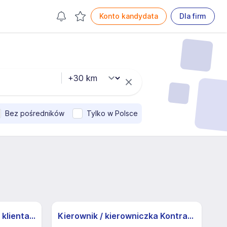
Konto kandydata
Dla firm
Bez pośredników
Tylko w Polsce
Specjalista/ka ds. obsługi klienta z j.niemieckim
Kierownik / kierowniczka Kontraktu