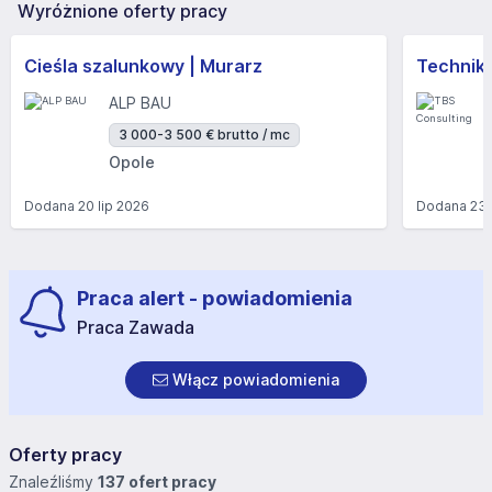
Wyróżnione oferty pracy
Cieśla szalunkowy | Murarz
Technik/I
ALP BAU
3 000-3 500 € brutto / mc
Opole
Dodana
20 lip 2026
Dodana
23 
Praca alert - powiadomienia
Praca Zawada
Włącz powiadomienia
Oferty pracy
Znaleźliśmy
137 ofert pracy