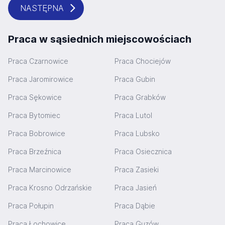
NASTĘPNA
Praca w sąsiednich miejscowościach
Praca Czarnowice
Praca Chociejów
Praca Jaromirowice
Praca Gubin
Praca Sękowice
Praca Grabków
Praca Bytomiec
Praca Lutol
Praca Bobrowice
Praca Lubsko
Praca Brzeźnica
Praca Osiecznica
Praca Marcinowice
Praca Zasieki
Praca Krosno Odrzańskie
Praca Jasień
Praca Połupin
Praca Dąbie
Praca Łochowice
Praca Guzów