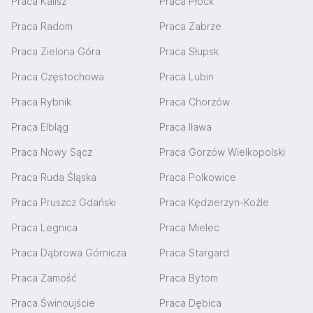
Praca Kalisz
Praca Płock
Praca Radom
Praca Zabrze
Praca Zielona Góra
Praca Słupsk
Praca Częstochowa
Praca Lubin
Praca Rybnik
Praca Chorzów
Praca Elbląg
Praca Iława
Praca Nowy Sącz
Praca Gorzów Wielkopolski
Praca Ruda Śląska
Praca Polkowice
Praca Pruszcz Gdański
Praca Kędzierzyn-Koźle
Praca Legnica
Praca Mielec
Praca Dąbrowa Górnicza
Praca Stargard
Praca Zamość
Praca Bytom
Praca Świnoujście
Praca Dębica