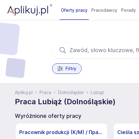
Oferty pracy
Pracodawcy
Porady
Filtry
Aplikuj.pl
Praca
Dolnośląskie
Lubiąż
Praca Lubiąż (Dolnośląskie)
Wyróżnione oferty pracy
Pracownik produkcji (K/M) / Працівники продукції Huber-Suhner (K/M)
Cieśla s