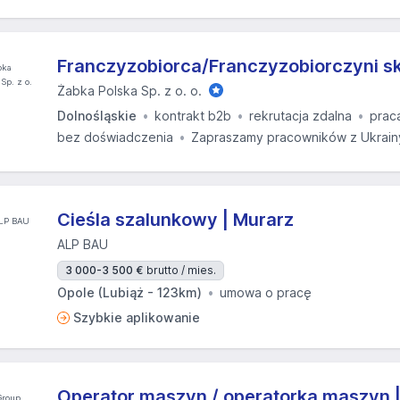
Franczyzobiorca/Franczyzobiorczyni s
Żabka Polska Sp. z o. o.
Dolnośląskie
kontrakt b2b
rekrutacja zdalna
prac
bez doświadczenia
Zapraszamy pracowników z Ukrain
Cieśla szalunkowy | Murarz
ALP BAU
3 000-3 500 €
brutto / mies.
Opole (Lubiąż - 123km)
umowa o pracę
Szybkie aplikowanie
Operator maszyn / operatorka maszyn 