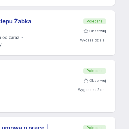
klepu Żabka
Polecana
Obserwuj
a od zaraz
Wygasa dzisiaj
y
Polecana
Obserwuj
Wygasa za 2 dni
| umowa o pracę |
Polecana