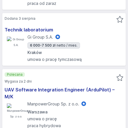
praca od zaraz
Dodana 3 sierpnia
Technik laboratorium
Gi Group S.A.
6 000-7 500 zł
netto / mies.
Kraków
umowa o pracę tymczasową
Polecana
Wygasa za 2 dni
UAV Software Integration Engineer (ArduPilot) –
M/K
ManpowerGroup Sp. z o.o.
Warszawa
umowa o pracę
praca hybrydowa