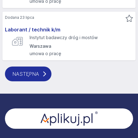
umowa o pracę
Dodana 23 lipca
Laborant / technik k/m
Instytut badawczy dróg i mostów
Warszawa
umowa o pracę
NASTĘPNA
Stopka