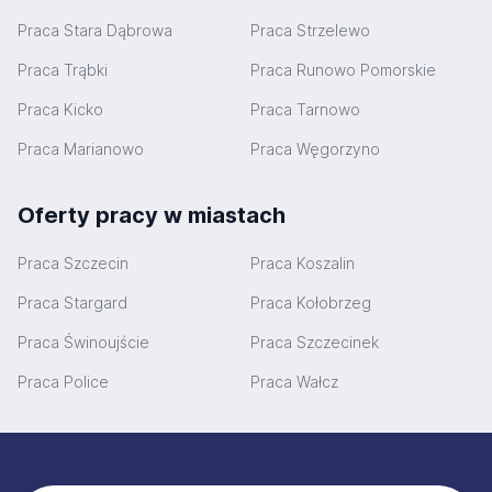
Praca Stara Dąbrowa
Praca Strzelewo
Praca Trąbki
Praca Runowo Pomorskie
Praca Kicko
Praca Tarnowo
Praca Marianowo
Praca Węgorzyno
Oferty pracy w miastach
Praca Szczecin
Praca Koszalin
Praca Stargard
Praca Kołobrzeg
Praca Świnoujście
Praca Szczecinek
Praca Police
Praca Wałcz
Stopka