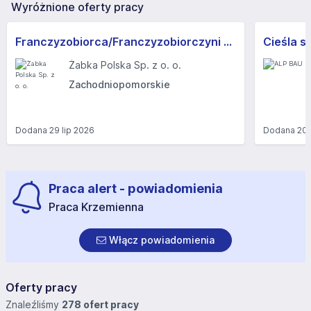
Wyróżnione oferty pracy
Franczyzobiorca/Franczyzobiorczyni sklepu Żabka
Cieśla s
Żabka Polska Sp. z o. o.
Zachodniopomorskie
Dodana
29 lip 2026
Dodana
20 
Praca alert - powiadomienia
Praca Krzemienna
Włącz powiadomienia
Oferty pracy
Znaleźliśmy
278 ofert pracy