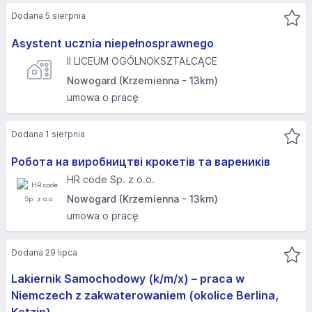
Dodana 5 sierpnia
Asystent ucznia niepełnosprawnego
II LICEUM OGÓLNOKSZTAŁCĄCE
Nowogard (Krzemienna - 13km)
umowa o pracę
Dodana 1 sierpnia
Робота на виробництві крокетів та вареників
HR code Sp. z o.o.
Nowogard (Krzemienna - 13km)
umowa o pracę
Dodana 29 lipca
Lakiernik Samochodowy (k/m/x) – praca w
Niemczech z zakwaterowaniem (okolice Berlina,