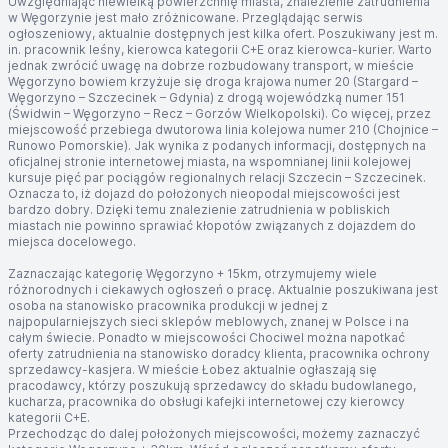
Uwzględniając niewielką powierzchnię miasta, znalezienie zatrudnienia
w Węgorzynie jest mało zróżnicowane. Przeglądając serwis
ogłoszeniowy, aktualnie dostępnych jest kilka ofert. Poszukiwany jest m.
in. pracownik leśny, kierowca kategorii C+E oraz kierowca-kurier. Warto
jednak zwrócić uwagę na dobrze rozbudowany transport, w mieście
Węgorzyno bowiem krzyżuje się droga krajowa numer 20 (Stargard –
Węgorzyno – Szczecinek – Gdynia) z drogą wojewódzką numer 151
(Świdwin – Węgorzyno – Recz – Gorzów Wielkopolski). Co więcej, przez
miejscowość przebiega dwutorowa linia kolejowa numer 210 (Chojnice –
Runowo Pomorskie). Jak wynika z podanych informacji, dostępnych na
oficjalnej stronie internetowej miasta, na wspomnianej linii kolejowej
kursuje pięć par pociągów regionalnych relacji Szczecin – Szczecinek.
Oznacza to, iż dojazd do położonych nieopodal miejscowości jest
bardzo dobry. Dzięki temu znalezienie zatrudnienia w pobliskich
miastach nie powinno sprawiać kłopotów związanych z dojazdem do
miejsca docelowego.
Zaznaczając kategorię Węgorzyno + 15km, otrzymujemy wiele
różnorodnych i ciekawych ogłoszeń o pracę. Aktualnie poszukiwana jest
osoba na stanowisko pracownika produkcji w jednej z
najpopularniejszych sieci sklepów meblowych, znanej w Polsce i na
całym świecie. Ponadto w miejscowości Chociwel można napotkać
oferty zatrudnienia na stanowisko doradcy klienta, pracownika ochrony
sprzedawcy-kasjera. W mieście Łobez aktualnie ogłaszają się
pracodawcy, którzy poszukują sprzedawcy do składu budowlanego,
kucharza, pracownika do obsługi kafejki internetowej czy kierowcy
kategorii C+E.
Przechodząc do dalej położonych miejscowości, możemy zaznaczyć