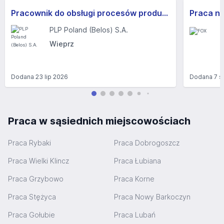
Pracownik do obsługi procesów produkcyjnych (K/M)
PLP Poland (Belos) S.A.
Wieprz
Dodana
23 lip 2026
Dodana
7 s
Praca w sąsiednich miejscowościach
Praca Rybaki
Praca Dobrogoszcz
Praca Wielki Klincz
Praca Łubiana
Praca Grzybowo
Praca Korne
Praca Stężyca
Praca Nowy Barkoczyn
Praca Gołubie
Praca Lubań