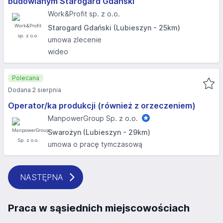
budowlanym Starogard Gdański
Work&Profit sp. z o.o.
Starogard Gdański (Lubieszyn - 25km)
umowa zlecenie
wideo
Polecana
Dodana 2 sierpnia
Operator/ka produkcji (również z orzeczeniem)
ManpowerGroup Sp. z o.o.
Swarożyn (Lubieszyn - 29km)
umowa o pracę tymczasową
NASTĘPNA
Praca w sąsiednich miejscowościach