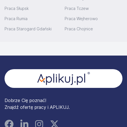
Praca Słupsk
Praca Tczew
Praca Rumia
Praca Wejherowo
Praca Starogard Gdański
Praca Chojnice
Stopka
Dobrze Cię poznać!
Znajdź ofertę pracy i APLIKUJ.
Facebook
Linked In
Instagram
Instagram