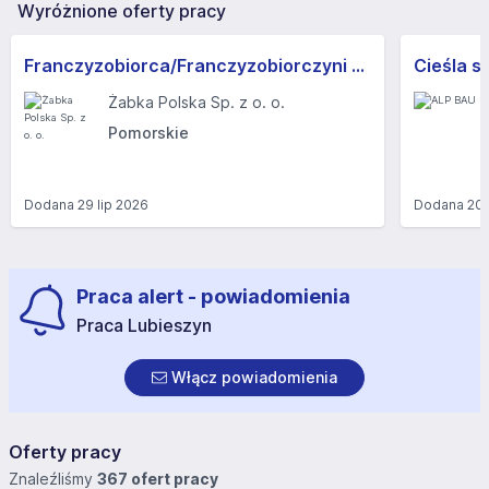
Wyróżnione oferty pracy
Franczyzobiorca/Franczyzobiorczyni sklepu Żabka
Cieśla s
Żabka Polska Sp. z o. o.
Pomorskie
Dodana
29 lip 2026
Dodana
20 
Praca alert - powiadomienia
Praca Lubieszyn
Włącz powiadomienia
Oferty pracy
Znaleźliśmy
367 ofert pracy