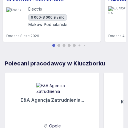
Electris
6 000-8 000 zł / mc
Maków Podhalański
Dodana
8 cze 2026
Dodana
4 s
Polecani pracodawcy w Kluczborku
E&A Agencja Zatrudnienia...
Kir
Opole