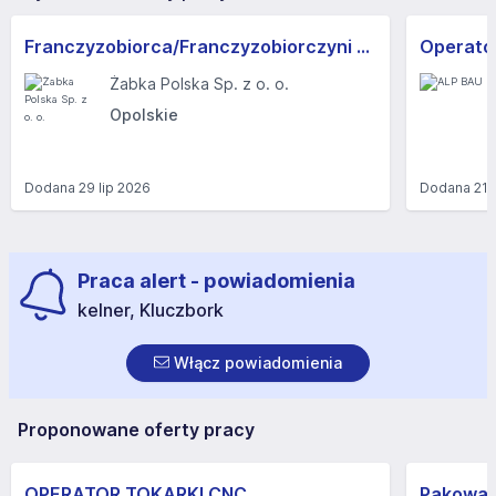
Franczyzobiorca/Franczyzobiorczyni sklepu Żabka
Operator
Żabka Polska Sp. z o. o.
Opolskie
Dodana
29 lip 2026
Dodana
21 
Praca alert - powiadomienia
kelner, Kluczbork
Włącz powiadomienia
Proponowane oferty pracy
OPERATOR TOKARKI CNC
Pakowac