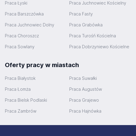
Praca Łyski
Praca Juchnowiec Kościelny
Praca Barszczówka
Praca Fasty
Praca Juchnowiec Dolny
Praca Grabówka
Praca Choroszcz
Praca Turośń Kościelna
Praca Sowlany
Praca Dobrzyniewo Kościelne
Oferty pracy w miastach
Praca Białystok
Praca Suwałki
Praca Łomża
Praca Augustów
Praca Bielsk Podlaski
Praca Grajewo
Praca Zambrów
Praca Hajnówka
Stopka