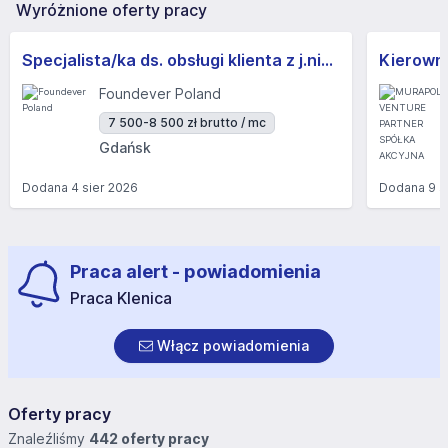
Wyróżnione oferty pracy
Specjalista/ka ds. obsługi klienta z j.niemieckim
Kierowni
Foundever Poland
7 500-8 500 zł brutto / mc
Gdańsk
Dodana
4 sier 2026
Dodana
9 s
Praca alert - powiadomienia
Praca Klenica
Włącz powiadomienia
Oferty pracy
Znaleźliśmy
442 oferty pracy