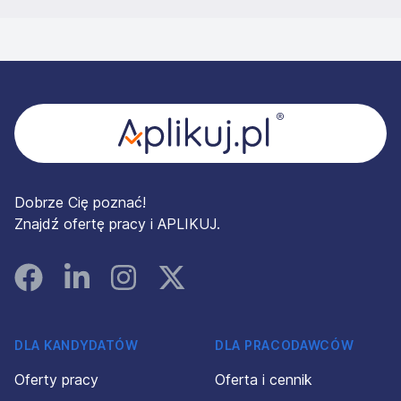
Stopka
Dobrze Cię poznać!
Znajdź ofertę pracy i APLIKUJ.
Facebook
Linked In
Instagram
Instagram
DLA KANDYDATÓW
DLA PRACODAWCÓW
Oferty pracy
Oferta i cennik