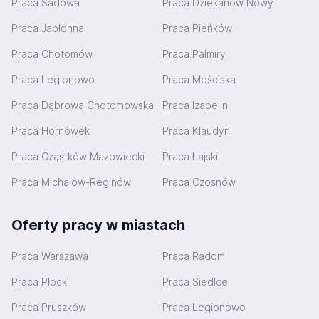
Praca Sadowa
Praca Dziekanów Nowy
Praca Jabłonna
Praca Pieńków
Praca Chotomów
Praca Palmiry
Praca Legionowo
Praca Mościska
Praca Dąbrowa Chotomowska
Praca Izabelin
Praca Hornówek
Praca Klaudyn
Praca Cząstków Mazowiecki
Praca Łajski
Praca Michałów-Reginów
Praca Czosnów
Oferty pracy w miastach
Praca Warszawa
Praca Radom
Praca Płock
Praca Siedlce
Praca Pruszków
Praca Legionowo