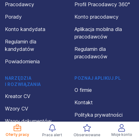
Pracodawcy
Profil Pracodawcy 360°
Porady
Konto pracodawcy
Konto kandydata
Aplikacja mobilna dla
pracodawców
Regulamin dla
kandydatów
Regulamin dla
pracodawców
Powiadomienia
NARZĘDZIA
POZNAJ APLIKUJ.PL
I ROZWIĄZANIA
O firmie
Kreator CV
Kontakt
Wzory CV
Polityka prywatności
Wzory dokumentów
Organizacja wydarzeń
Kalkulator wynagrodzeń
Oferty pracy
Moje konto
Praca alert
Obserwowane