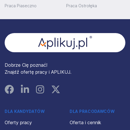
Praca Piaseczno
Praca Ostrołęka
Stopka
Dobrze Cię poznać!
Znajdź ofertę pracy i APLIKUJ.
Facebook
Linked In
Instagram
Instagram
DLA KANDYDATÓW
DLA PRACODAWCÓW
Oferty pracy
Oferta i cennik