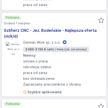
praca od zaraz
Polecana
Dodana 7 sierpnia
Szlifierz CNC - Jez. Bodeńskie - Najlepsza oferta
(m/k/d)
German Work sp. z o.o.
3 000-3 150 €
netto / mies.
(zal. od umowy)
Niemcy
umowa o pracę
rekrutacja zdalna
praca od zaraz
bez doświadczenia
Zapraszamy pracowników z Ukrainy
Szybkie aplikowanie
Polecana