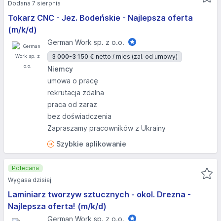
Dodana 7 sierpnia
Tokarz CNC - Jez. Bodeńskie - Najlepsza oferta
(m/k/d)
German Work sp. z o.o.
3 000-3 150 €
netto / mies.
(zal. od umowy)
Niemcy
umowa o pracę
rekrutacja zdalna
praca od zaraz
bez doświadczenia
Zapraszamy pracowników z Ukrainy
Szybkie aplikowanie
Polecana
Wygasa dzisiaj
Laminiarz tworzyw sztucznych - okol. Drezna -
Najlepsza oferta! (m/k/d)
German Work sp. z o.o.