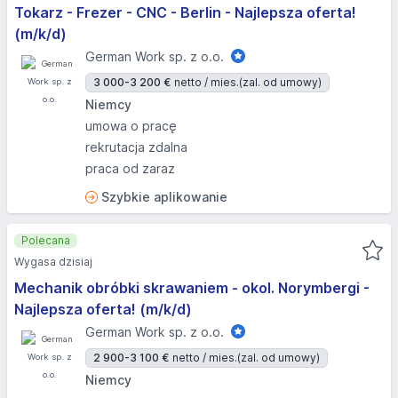
Tokarz - Frezer - CNC - Berlin - Najlepsza oferta!
(m/k/d)
German Work sp. z o.o.
3 000-3 200 €
netto / mies.
(zal. od umowy)
Niemcy
umowa o pracę
rekrutacja zdalna
praca od zaraz
Szybkie aplikowanie
Polecana
Wygasa dzisiaj
Mechanik obróbki skrawaniem - okol. Norymbergi -
Najlepsza oferta! (m/k/d)
German Work sp. z o.o.
2 900-3 100 €
netto / mies.
(zal. od umowy)
Niemcy