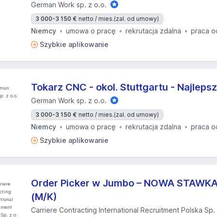
German Work sp. z o.o.
3 000-3 150 €
netto / mies.
(zal. od umowy)
Niemcy
umowa o pracę
rekrutacja zdalna
praca o
Szybkie aplikowanie
Tokarz CNC - okol. Stuttgartu - Najleps
German Work sp. z o.o.
3 000-3 150 €
netto / mies.
(zal. od umowy)
Niemcy
umowa o pracę
rekrutacja zdalna
praca o
Szybkie aplikowanie
Order Picker w Jumbo – NOWA STAWKA 
(M/K)
Carriere Contracting International Recruitment Polska Sp. 