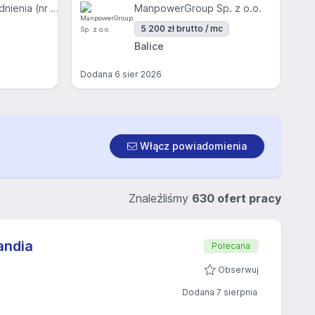
E&A Agencja Zatrudnienia (nr KRAZ 385)
ManpowerGroup Sp. z o.o.
5 200 zł brutto / mc
Balice
Dodana
6 sier 2026
Włącz powiadomienia
Znaleźliśmy
630 ofert pracy
andia
Polecana
Obserwuj
Dodana 7 sierpnia