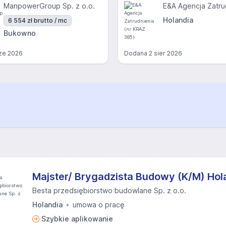
ManpowerGroup Sp. z o.o.
Holandia
6 554 zł brutto / mc
Bukowno
ze 2026
Dodana
2 sier 2026
Majster/ Brygadzista Budowy (K/M) Hol
Besta przedsiębiorstwo budowlane Sp. z o.o.
Holandia
umowa o pracę
Szybkie aplikowanie