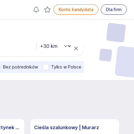
Konto kandydata
Dla firm
Bez pośredników
Tylko w Polsce
Kasjer - Sprzedawca Olsztynek (K,M)
Cieśla szalunkowy | Murarz