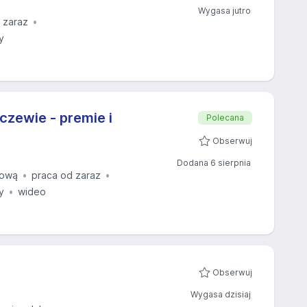
Wygasa jutro
 zaraz
y
czewie - premie i
Polecana
Obserwuj
Dodana 6 sierpnia
sową
praca od zaraz
y
wideo
Obserwuj
Wygasa dzisiaj