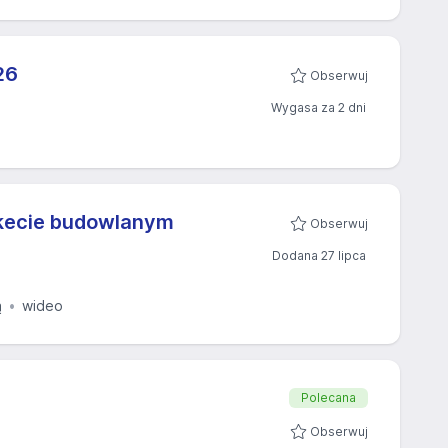
6​
Obserwuj
Wygasa za 2 dni
rkecie budowlanym
Obserwuj
Dodana 27 lipca
ą
wideo
Polecana
Obserwuj