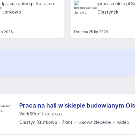
Ipracujzdalnie.pl Sp. z o.o.
Ipracujzdalnie.pl S
Jonkowo
Olsztynek
lip 2026
Dodana
25 lip 2026
Praca na hali w sklepie budowlanym Ol
Work&Profit sp. z o.o.
Olsztyn (Gutkowo - 7km)
umowa zlecenie
wideo