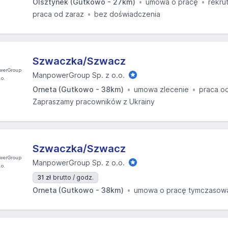
Olsztynek (Gutkowo - 27km)
umowa o pracę
rekru
praca od zaraz
bez doświadczenia
Szwaczka/Szwacz
ManpowerGroup Sp. z o.o.
Orneta (Gutkowo - 38km)
umowa zlecenie
praca o
Zapraszamy pracowników z Ukrainy
Szwaczka/Szwacz
ManpowerGroup Sp. z o.o.
31 zł
brutto / godz.
Orneta (Gutkowo - 38km)
umowa o pracę tymczasow