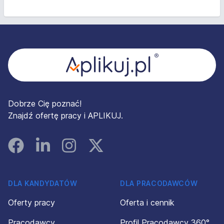
Stopka
Dobrze Cię poznać!
Znajdź ofertę pracy i APLIKUJ.
Facebook
Linked In
Instagram
Instagram
DLA KANDYDATÓW
DLA PRACODAWCÓW
Oferty pracy
Oferta i cennik
Pracodawcy
Profil Pracodawcy 360°