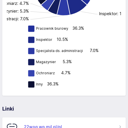
chroniarz: 4.7%
gazynier: 5.3%
Inspektor: 10.
ministracji: 7.0%
36.3%
Pracownik biurowy
10.5%
Inspektor
7.0%
Specjalista ds. administracji
5.3%
Magazynier
4.7%
Ochroniarz
36.3%
Inny
Linki
22wog.wp.mil.pl/pl