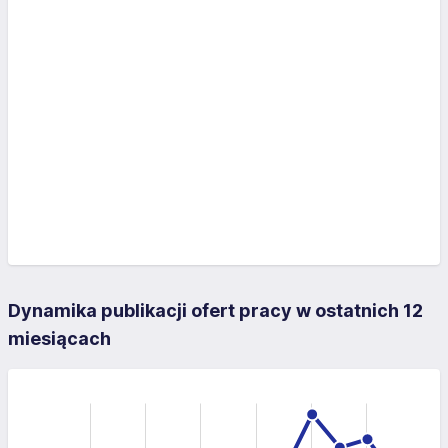
Dynamika publikacji ofert pracy w ostatnich 12
miesiącach
-40
-20
-10
60
10
40
40
20