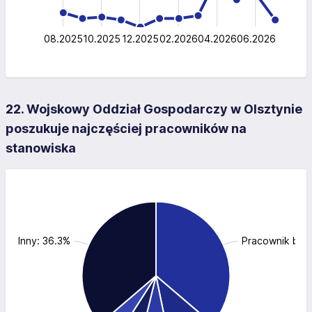
0
08.2025
10.2025
12.2025
02.2026
L
04.2026
06.2026
22. Wojskowy Oddział Gospodarczy w Olsztynie
poszukuje najczęściej pracowników na
stanowiska
Inny: 36.3%
Pracownik biu