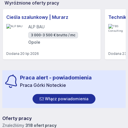
Wyróżnione oferty pracy
Cieśla szalunkowy | Murarz
Technik/I
ALP BAU
3 000-3 500 € brutto / mc
Opole
Dodana
20 lip 2026
Dodana
23 
Praca alert - powiadomienia
Praca Górki Noteckie
Włącz powiadomienia
Oferty pracy
Znaleźliśmy
318 ofert pracy