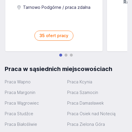
Rab
Tarnowo Podgórne / praca zdalna
35
ofert pracy
Praca w sąsiednich miejscowościach
Praca Wapno
Praca Kcynia
Praca Margonin
Praca Szamocin
Praca Wągrowiec
Praca Damasławek
Praca Studźce
Praca Osiek nad Notecią
Praca Białośliwie
Praca Zielona Góra