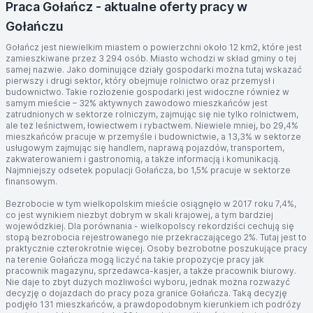
Praca Gołańcz - aktualne oferty pracy w
Gołańczu
Gołańcz jest niewielkim miastem o powierzchni około 12 km2, które jest
zamieszkiwane przez 3 294 osób. Miasto wchodzi w skład gminy o tej
samej nazwie. Jako dominujące działy gospodarki można tutaj wskazać
pierwszy i drugi sektor, który obejmuje rolnictwo oraz przemysł i
budownictwo. Takie rozłożenie gospodarki jest widoczne również w
samym mieście – 32% aktywnych zawodowo mieszkańców jest
zatrudnionych w sektorze rolniczym, zajmując się nie tylko rolnictwem,
ale też leśnictwem, łowiectwem i rybactwem. Niewiele mniej, bo 29,4%
mieszkańców pracuje w przemyśle i budownictwie, a 13,3% w sektorze
usługowym zajmując się handlem, naprawą pojazdów, transportem,
zakwaterowaniem i gastronomią, a także informacją i komunikacją.
Najmniejszy odsetek populacji Gołańcza, bo 1,5% pracuje w sektorze
finansowym.
Bezrobocie w tym wielkopolskim mieście osiągnęło w 2017 roku 7,4%,
co jest wynikiem niezbyt dobrym w skali krajowej, a tym bardziej
wojewódzkiej. Dla porównania - wielkopolscy rekordziści cechują się
stopą bezrobocia rejestrowanego nie przekraczającego 2%. Tutaj jest to
praktycznie czterokrotnie więcej. Osoby bezrobotne poszukujące pracy
na terenie Gołańcza mogą liczyć na takie propozycje pracy jak
pracownik magazynu, sprzedawca-kasjer, a także pracownik biurowy.
Nie daje to zbyt dużych możliwości wyboru, jednak można rozważyć
decyzję o dojazdach do pracy poza granice Gołańcza. Taką decyzję
podjęło 131 mieszkańców, a prawdopodobnym kierunkiem ich podróży