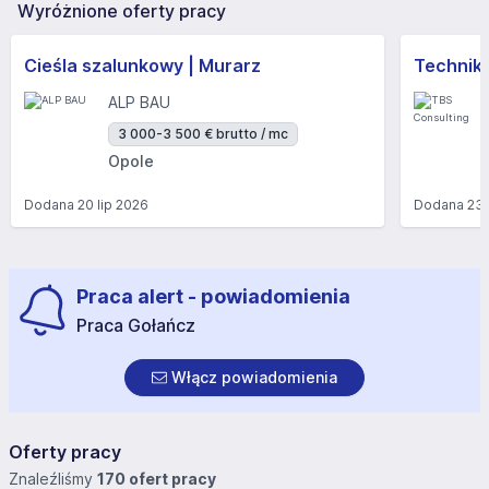
Wyróżnione oferty pracy
Cieśla szalunkowy | Murarz
Technik/I
ALP BAU
3 000-3 500 € brutto / mc
Opole
Dodana
20 lip 2026
Dodana
23 
Praca alert - powiadomienia
Praca Gołańcz
Włącz powiadomienia
Oferty pracy
Znaleźliśmy
170 ofert pracy