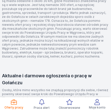
są miasta oddalone o około 30 km, gdzie możliwości znalezienia pracy
są o wiele większe. Jest tutaj niemalże 300 ofert, a najczęściej
poszukuje się pracowników do takich branż jak budownictwo,
gastronomia, sprzedaż, transport i produkcja. Warto jednak zaznaczyć,
że do Gołańcza w celach zarobkowych dojeżdża sporo osób z
okolicznych gmin – niemalże 178. Oznacza to, że Gołańcza pomimo
niewielu ofert pracy i wysokiej stopy bezrobocia stanowi ośrodek pracy
dla mieszkańców okolicznych gmin. Poszukując pracy, warto skierować
swoje kroki do Powiatowego Urzędu Pracy w Wągrowcu, który jest
odpowiedni dla Gołańcza. W samym mieście nie ma obecnie żadnych
ofert pracy, jednakże można liczyć na kilkadziesiąt wolnych etatów w
całym powiecie, jednakże niekwestionowany prym wiedzie sam
Wągrowiec. Zatrudnienie może tutaj znaleźć pomocniczy robotnik
budowlany, elektryk, kasjer- sprzedawca, brukarz, operator koparki,
ślusarz, opiekun osoby starszej, kelner, kucharz, pomoc kuchenna.
Aktualne i darmowe ogłoszenia o pracę w
Gołańczu
Osoby, które mimo wszystko nie znajdują propozycji dla siebie, również
powinny skierować swoje kroki do Powiatowego Urzędu Pracy w
Wągrowcu, jednak w zupełnie innym celu. Instytucja ta pełni szeroki
zakres funkcji, wykraczający poza pośredniczenie pomiędzy
pracownikiem a pracodawcą. W ramach współpracy z tą instytucją
Oferty pracy
Moje konto
Praca alert
Obserwowane
można liczyć na kompleksowe wsparcie w procesie swojej aktywizacji