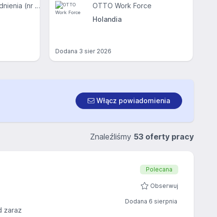
E&A Agencja Zatrudnienia (nr KRAZ 385)
OTTO Work Force
Holandia
Dodana
3 sier 2026
Włącz powiadomienia
Znaleźliśmy
53 oferty pracy
Polecana
Obserwuj
Dodana 6 sierpnia
d zaraz