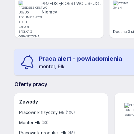
PRZEDSIĘBIORSTWO USŁUG TECHNICZNYCH TECH-EXPORT SPÓŁKA Z OGRANICZONĄ ODPOWIEDZIALNOŚCIĄ
Niemcy
Dodana
3 s
Dodana
2 sier 2026
Praca alert - powiadomienia
monter, Ełk
Oferty pracy
Zawody
Pracownik fizyczny Ełk
(100)
Monter Ełk
(53)
Pracownik produkcji Ełk
(48)