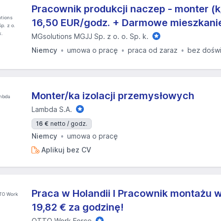
Pracownik produkcji naczep - monter (k
16,50 EUR/godz. + Darmowe mieszkani
MGsolutions MGJJ Sp. z o. o. Sp. k.
Niemcy
umowa o pracę
praca od zaraz
bez dośw
Monter/ka izolacji przemysłowych
Lambda S.A.
16 €
netto / godz.
Niemcy
umowa o pracę
Aplikuj bez CV
Praca w Holandii I Pracownik montażu w
19,82 € za godzinę!
OTTO Work Force