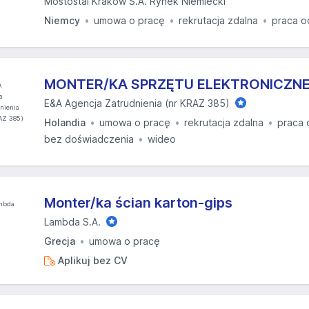
Mostostal Kraków S.A. Rynek Niemiecki
Niemcy
umowa o pracę
rekrutacja zdalna
praca o
MONTER/KA SPRZĘTU ELEKTRONICZN
E&A Agencja Zatrudnienia (nr KRAZ 385)
Holandia
umowa o pracę
rekrutacja zdalna
praca 
bez doświadczenia
wideo
Monter/ka ścian karton-gips
Lambda S.A.
Grecja
umowa o pracę
Aplikuj bez CV