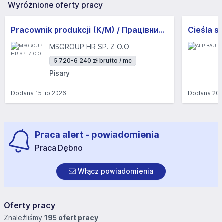
Wyróżnione oferty pracy
Pracownik produkcji (K/M) / Працівники продукції Huber-Suhner (K/M)
Cieśla s
MSGROUP HR SP. Z O.O
5 720-6 240 zł brutto / mc
Pisary
Dodana
15 lip 2026
Dodana
20 
Praca alert - powiadomienia
Praca Dębno
Włącz powiadomienia
Oferty pracy
Znaleźliśmy
195 ofert pracy