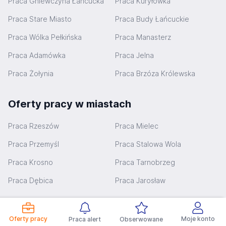
Praca Gniewczyna Łańcucka
Praca Kuryłówka
Praca Stare Miasto
Praca Budy Łańcuckie
Praca Wólka Pełkińska
Praca Manasterz
Praca Adamówka
Praca Jelna
Praca Żołynia
Praca Brzóza Królewska
Oferty pracy w miastach
Praca Rzeszów
Praca Mielec
Praca Przemyśl
Praca Stalowa Wola
Praca Krosno
Praca Tarnobrzeg
Praca Dębica
Praca Jarosław
Oferty pracy
Moje konto
Praca alert
Obserwowane