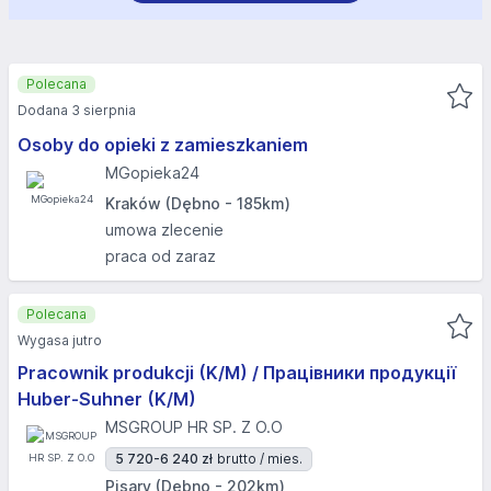
Polecana
Dodana 3 sierpnia
Osoby do opieki z zamieszkaniem
MGopieka24
Kraków (Dębno - 185km)
umowa zlecenie
praca od zaraz
Polecana
Wygasa jutro
Pracownik produkcji (K/M) / Працівники продукції
Huber-Suhner (K/M)
MSGROUP HR SP. Z O.O
5 720-6 240 zł
brutto / mies.
Pisary (Dębno - 202km)