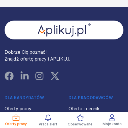
Stopka
Dobrze Cię poznać!
Znajdź ofertę pracy i APLIKUJ.
Facebook
Linked In
Instagram
Instagram
DLA KANDYDATÓW
DLA PRACODAWCÓW
Oferty pracy
Oferta i cennik
Pracodawcy
Profil Pracodawcy 360°
Oferty pracy
Moje konto
Praca alert
Obserwowane