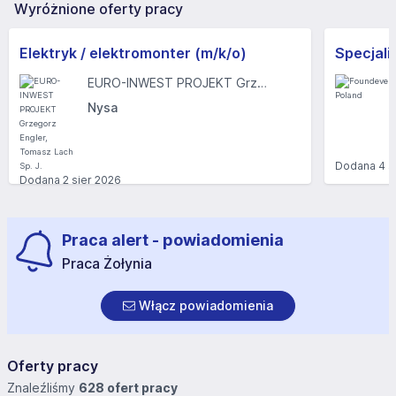
Wyróżnione oferty pracy
Elektryk / elektromonter (m/k/o)
EURO-INWEST PROJEKT Grzegorz Engler, Tomasz Lach Sp. J.
Nysa
Dodana
4 s
Dodana
2 sier 2026
Praca alert - powiadomienia
Praca Żołynia
Włącz powiadomienia
Oferty pracy
Znaleźliśmy
628 ofert pracy