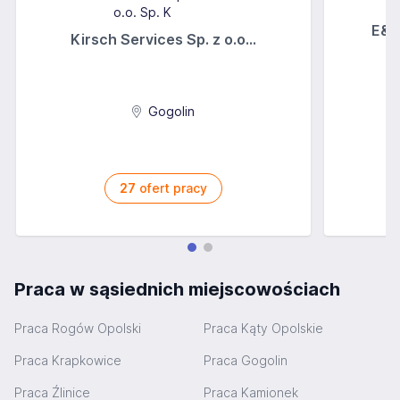
E&A
Kirsch Services Sp. z o.o...
Gogolin
27
ofert pracy
Praca w sąsiednich miejscowościach
Praca Rogów Opolski
Praca Kąty Opolskie
Praca Krapkowice
Praca Gogolin
Praca Źlinice
Praca Kamionek