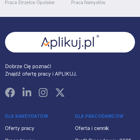
Praca Strzelce Opolskie
Praca Namysłów
Stopka
Dobrze Cię poznać!
Znajdź ofertę pracy i APLIKUJ.
Facebook
Linked In
Instagram
Instagram
DLA KANDYDATÓW
DLA PRACODAWCÓW
Oferty pracy
Oferta i cennik