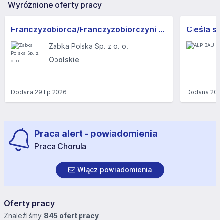
Wyróżnione oferty pracy
Franczyzobiorca/Franczyzobiorczyni sklepu Żabka
Cieśla s
Żabka Polska Sp. z o. o.
Opolskie
Dodana
29 lip 2026
Dodana
20 
Praca alert - powiadomienia
Praca Chorula
Włącz powiadomienia
Oferty pracy
Znaleźliśmy
845 ofert pracy