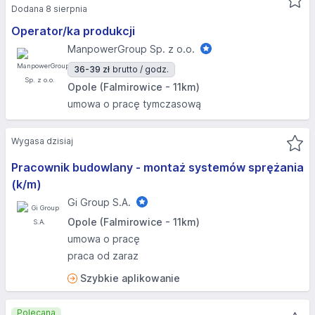
Dodana 8 sierpnia
Operator/ka produkcji
ManpowerGroup Sp. z o.o.
36-39 zł
brutto / godz.
Opole (Falmirowice - 11km)
umowa o pracę tymczasową
Wygasa dzisiaj
Pracownik budowlany - montaż systemów sprężania
(k/m)
Gi Group S.A.
Opole (Falmirowice - 11km)
umowa o pracę
praca od zaraz
Szybkie aplikowanie
Polecana