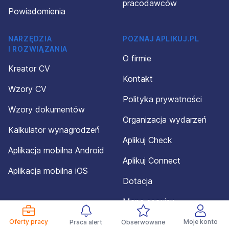
pracodawców
Powiadomienia
NARZĘDZIA
POZNAJ APLIKUJ.PL
I ROZWIĄZANIA
O firmie
Kreator CV
Kontakt
Wzory CV
Polityka prywatności
Wzory dokumentów
Organizacja wydarzeń
Kalkulator wynagrodzeń
Aplikuj Check
Aplikacja mobilna Android
Aplikuj Connect
Aplikacja mobilna iOS
Dotacja
Mapa serwisu
Oferty pracy
Moje konto
Praca alert
Obserwowane