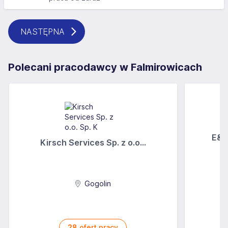
NASTĘPNA
Polecani pracodawcy w Falmirowicach
E&A
Kirsch Services Sp. z o.o...
Gogolin
28
ofert pracy