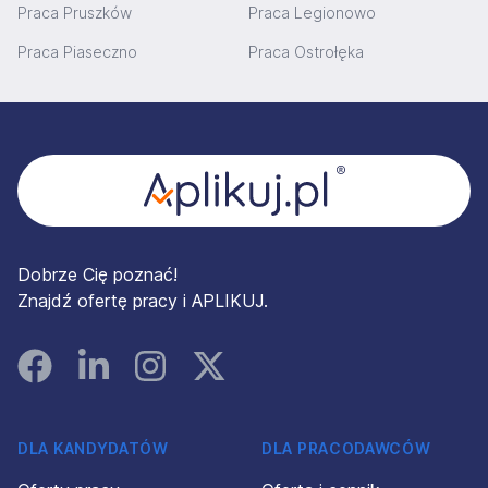
Praca Pruszków
Praca Legionowo
Praca Piaseczno
Praca Ostrołęka
Stopka
Dobrze Cię poznać!
Znajdź ofertę pracy i APLIKUJ.
Facebook
Linked In
Instagram
Instagram
DLA KANDYDATÓW
DLA PRACODAWCÓW