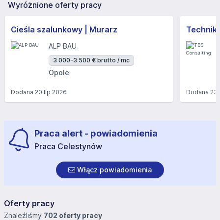
Wyróżnione oferty pracy
Cieśla szalunkowy | Murarz
Technik/I
ALP BAU
3 000-3 500 € brutto / mc
Opole
Dodana
20 lip 2026
Dodana
23 
Praca alert - powiadomienia
Praca Celestynów
Włącz powiadomienia
Oferty pracy
Znaleźliśmy
702 oferty pracy