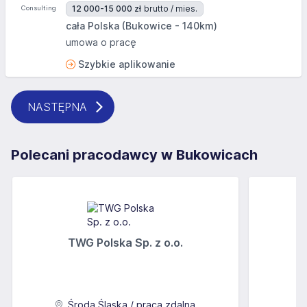
12 000-15 000 zł
brutto / mies.
cała Polska (Bukowice - 140km)
umowa o pracę
Szybkie aplikowanie
NASTĘPNA
Polecani pracodawcy w Bukowicach
TWG Polska Sp. z o.o.
A
Środa Śląska / praca zdalna