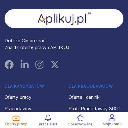
Dobrze Cię poznać!
Znajdź ofertę pracy i APLIKUJ.
Facebook
Linked In
Instagram
Instagram
DLA KANDYDATÓW
DLA PRACODAWCÓW
Oferty pracy
Oferta i cennik
Pracodawcy
Profil Pracodawcy 360°
Porady
Konto pracodawcy
Oferty pracy
Moje konto
Praca alert
Obserwowane