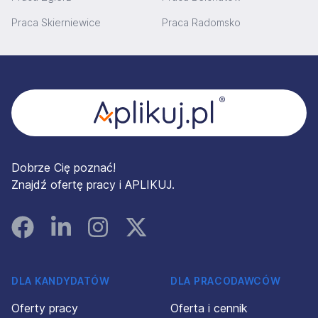
Praca Skierniewice
Praca Radomsko
Stopka
Dobrze Cię poznać!
Znajdź ofertę pracy i APLIKUJ.
Facebook
Linked In
Instagram
Instagram
DLA KANDYDATÓW
DLA PRACODAWCÓW
Oferty pracy
Oferta i cennik