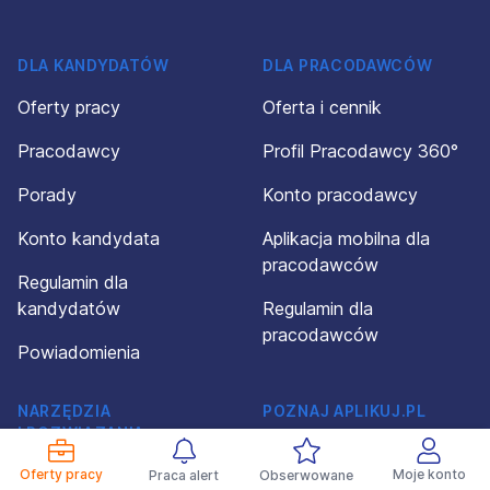
DLA KANDYDATÓW
DLA PRACODAWCÓW
Oferty pracy
Oferta i cennik
Pracodawcy
Profil Pracodawcy 360°
Porady
Konto pracodawcy
Konto kandydata
Aplikacja mobilna dla
pracodawców
Regulamin dla
kandydatów
Regulamin dla
pracodawców
Powiadomienia
NARZĘDZIA
POZNAJ APLIKUJ.PL
I ROZWIĄZANIA
O firmie
Kreator CV
Oferty pracy
Moje konto
Praca alert
Obserwowane