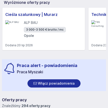
Wyróżnione oferty pracy
Cieśla szalunkowy | Murarz
Technik/I
ALP BAU
3 000-3 500 € brutto / mc
Opole
Dodana
20 lip 2026
Dodana
23 
Praca alert - powiadomienia
Praca Myszaki
Włącz powiadomienia
Oferty pracy
Znaleźliśmy
294 oferty pracy