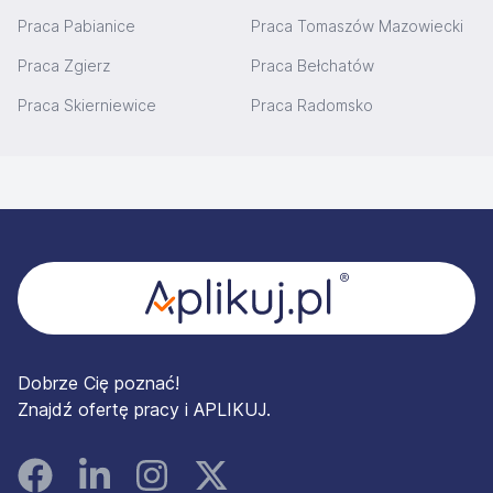
Praca Pabianice
Praca Tomaszów Mazowiecki
Praca Zgierz
Praca Bełchatów
Praca Skierniewice
Praca Radomsko
Stopka
Dobrze Cię poznać!
Znajdź ofertę pracy i APLIKUJ.
Facebook
Linked In
Instagram
Instagram