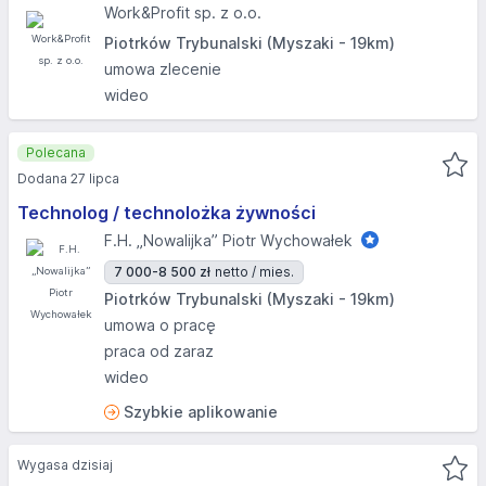
Work&Profit sp. z o.o.
Piotrków Trybunalski (Myszaki - 19km)
umowa zlecenie
wideo
Polecana
Dodana 27 lipca
Technolog / technolożka żywności
F.H. „Nowalijka” Piotr Wychowałek
7 000-8 500 zł
netto / mies.
Piotrków Trybunalski (Myszaki - 19km)
umowa o pracę
praca od zaraz
wideo
Szybkie aplikowanie
Wygasa dzisiaj