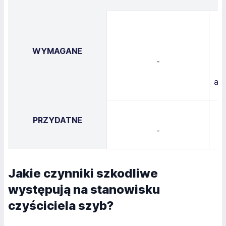
Je
WYMAGANE
-
alp
PRZYDATNE
-
Jakie czynniki szkodliwe
występują na stanowisku
czyściciela szyb?