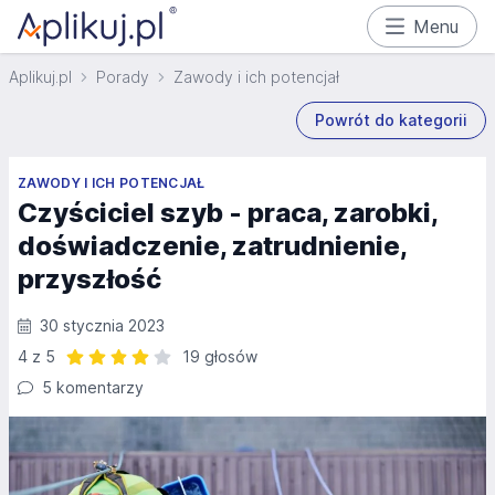
Menu
Aplikuj.pl
Porady
Zawody i ich potencjał
Powrót do kategorii
ZAWODY I ICH POTENCJAŁ
Czyściciel szyb - praca, zarobki,
doświadczenie, zatrudnienie,
przyszłość
30 stycznia 2023
4 z 5
19 głosów
Ocena: 4 z 5 | 19 głosów
5 komentarzy