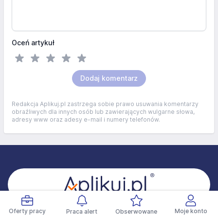
Oceń artykuł
Dodaj komentarz
Redakcja Aplikuj.pl zastrzega sobie prawo usuwania komentarzy
obraźliwych dla innych osób lub zawierających wulgarne słowa,
adresy www oraz adesy e-mail i numery telefonów.
Stopka
Oferty pracy
Moje konto
Praca alert
Obserwowane